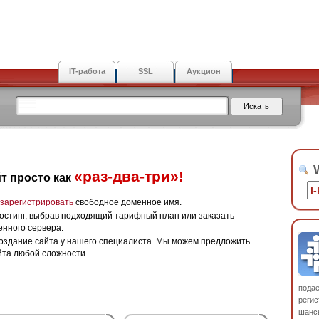
IT-работа
SSL
Аукцион
W
«раз-два-три»!
т просто как
зарегистрировать
свободное доменное имя.
остинг, выбрав подходящий тарифный план или заказать
енного сервера.
оздание сайта у нашего специалиста. Мы можем предложить
йта любой сложности.
пода
регис
шанс