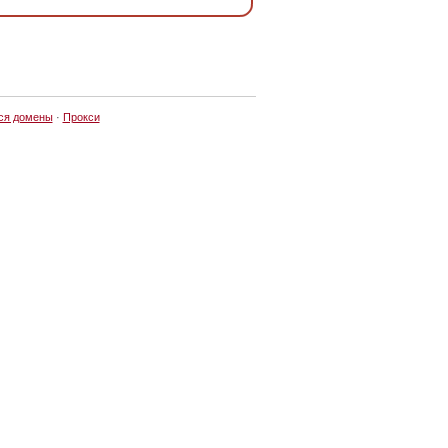
ся домены
·
Прокси