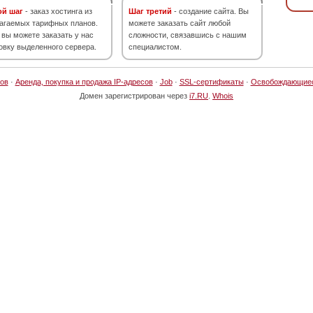
ой шаг
- заказ хостинга из
Шаг третий
- создание сайта. Вы
агаемых тарифных планов.
можете заказать сайт любой
 вы можете заказать у нас
сложности, связавшись с нашим
овку выделенного сервера.
специалистом.
ов
·
Аренда, покупка и продажа IP-адресов
·
Job
·
SSL-сертификаты
·
Освобождающие
Домен зарегистрирован через
i7.RU
.
Whois