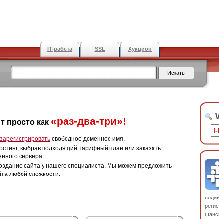
IT-работа
SSL
Аукцион
W
«раз-два-три»!
т просто как
зарегистрировать
свободное доменное имя.
остинг, выбрав подходящий тарифный план или заказать
енного сервера.
оздание сайта у нашего специалиста. Мы можем предложить
йта любой сложности.
пода
регис
шанс