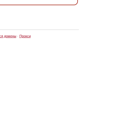
ся домены
·
Прокси