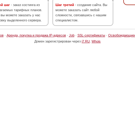
ой шаг
- заказ хостинга из
Шаг третий
- создание сайта. Вы
агаемых тарифных планов.
можете заказать сайт любой
 вы можете заказать у нас
сложности, связавшись с нашим
овку выделенного сервера.
специалистом.
ов
·
Аренда, покупка и продажа IP-адресов
·
Job
·
SSL-сертификаты
·
Освобождающие
Домен зарегистрирован через
i7.RU
.
Whois