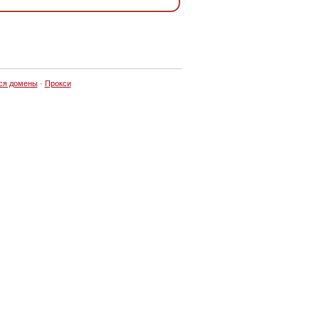
ся домены
·
Прокси