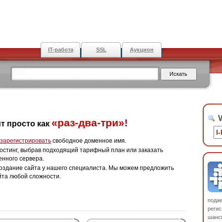
IT-работа
SSL
Аукцион
W
«раз-два-три»!
т просто как
зарегистрировать
свободное доменное имя.
остинг, выбрав подходящий тарифный план или заказать
енного сервера.
оздание сайта у нашего специалиста. Мы можем предложить
йта любой сложности.
пода
регис
шанс