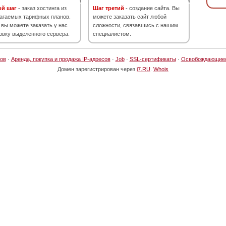
ой шаг
- заказ хостинга из
Шаг третий
- создание сайта. Вы
агаемых тарифных планов.
можете заказать сайт любой
 вы можете заказать у нас
сложности, связавшись с нашим
овку выделенного сервера.
специалистом.
ов
·
Аренда, покупка и продажа IP-адресов
·
Job
·
SSL-сертификаты
·
Освобождающие
Домен зарегистрирован через
i7.RU
.
Whois